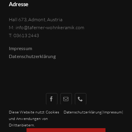
Adresse
Hall 673, Admont, Austria
M: info@taferner-wohnkeramik.com
T: 03613 2443
Impressum
Datenschutzerklärung
Diese Website nutzt Cookies
Datenschutzerklärung
|
Impressum
|
und Anwendungen von
Drittanbietern.
© 2016 - 2026 by Taferner GmbH | made by
SimplySign